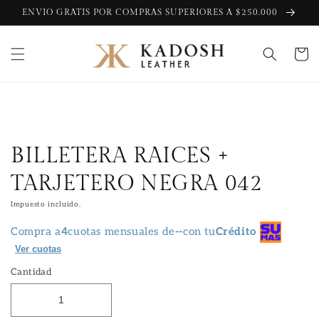
Ir
ENVIO GRATIS POR COMPRAS SUPERIORES A $250.000
directamente
al contenido
Carrito
Ir
directamente
a la
información
del producto
BILLETERA RAICES +
TARJETERO NEGRA 042
Impuesto incluido.
Compra a
4
cuotas mensuales de
--
con tu
Crédito
Ver cuotas
Cantidad