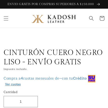
Ir
ENVIO GRATIS POR COMPRAS SUPERIORES A $250.000
directamente
al contenido
Carrito
Ir
directamente
a la
información
del producto
CINTURÓN CUERO NEGRO
LISO - ENVÍO GRATIS
Impuesto incluido.
Compra a
4
cuotas mensuales de
--
con tu
Crédito
Ver cuotas
Cantidad